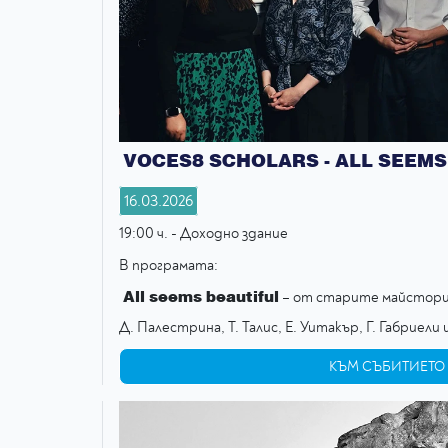
VOCES8 SCHOLARS - ALL SEEMS
16.03.2026
19:00 ч. - Доходно здание
В програмата:
All seems beautiful
– от старите майстори
Д. Палестрина, Т. Талис, Е. Уитакър, Г. Габриели 
КЪМ СЪБИТИЕТО