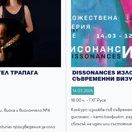
ГЕЛ ТРАПАГА
DISSONANCES ИЗЛ
СЪВРЕМЕННИ ВИЗ
14.03.2026
18:00 ч. - ГХГ Русе
Конкурс-изложба съв съврем
и, виола и виолончело №4
дисонанс – като конфликт, ра
сблъсък на идеи или състояния
Asturias произведения за соло