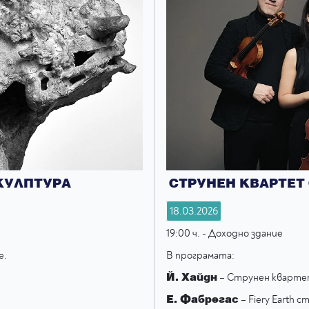
СКУЛПТУРА
СТРУНЕН КВАРТЕТ
18.03.2026
19:00 ч. - Доходно здание
е.
В прогрaмата:
Й. Хайдн
– Струнен квартет
Е. Фабрегас
– Fiery Earth 