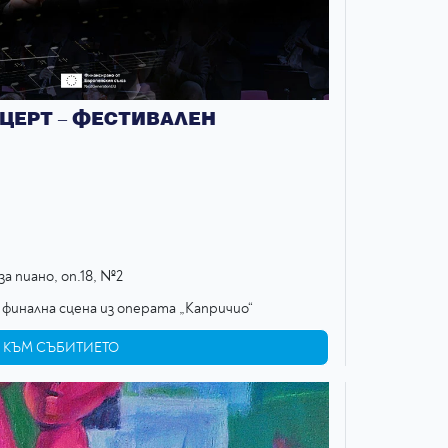
ЕРТ – ФЕСТИВАЛЕН
а пиано, оп.18, №2
 финална сцена из операта „Капричио“
КЪМ СЪБИТИЕТО