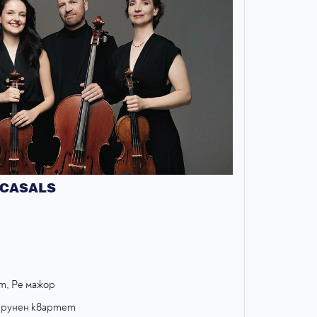
 CASALS
, Ре мажор
струнен квартет