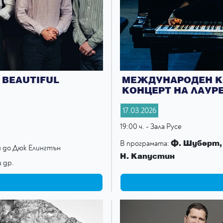
 BEAUTIFUL
МЕЖДУНАРОДЕН КО
КОНЦЕРТ НА ЛАУР
17.03.2026
19:00 ч. - Зала Русе
Ф. Шуберт, 
В прогрaмата:
 до Дюк Елингтън
Н. Капустин
и др.