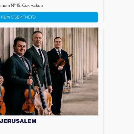
тет № 15, Сол мажор
КЪМ СЪБИТИЕТО
 JERUSALEM