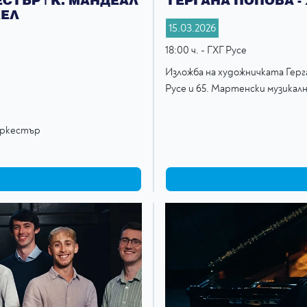
КЕЛ
15.03.2026
18:00 ч. - ГХГ Русе
Изложба на художничката Герг
Русе и 65. Мартенски музикалн
 оркестър