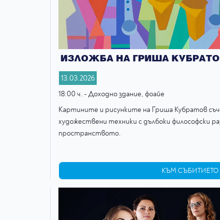
ИЗЛОЖБА НА ГРИША КУБРАТО
13.03.2026
18:00 ч. - Доходно здание, фоайе
Картините и рисунките на Гриша Кубратов съ
художествени техники с дълбоки философски ра
пространството.
КЪМ СЪБИТИЕТО