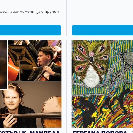
рес“, аранжимент за струнен
ТЪР | К. МАНДЕАЛ
ГЕРГАНА ПОПОВА 