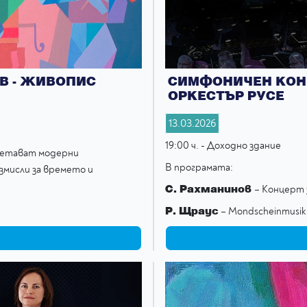
В - ЖИВОПИС
СИМФОНИЧЕН КОНЦ
ОРКЕСТЪР РУСЕ
13.03.2026
19:00 ч. - Доходно здание
четават модерни
В програмата:
змисли за времето и
С. Рахманинов
– Концерт з
Р. Щраус
– Mondscheinmusik