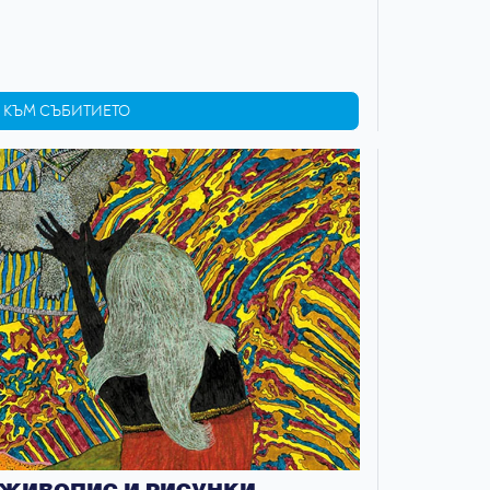
КЪМ СЪБИТИЕТО
- ЖИВОПИС И РИСУНКИ