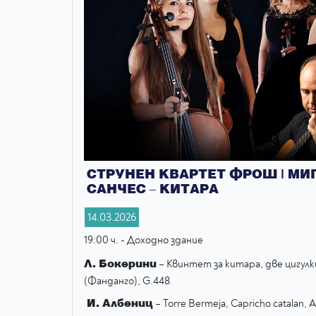
СТРУНЕН КВАРТЕТ ФРОШ | МИ
САНЧЕС – КИТАРА
14.03.2026
19:00 ч. - Доходно здание
Л. Бокерини
– Квинтет за китара, две цигулк
(Фанданго), G.448
И. Албениц
– Torre Bermeja, Capricho catalan, 