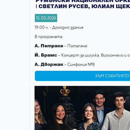
| СВЕТЛИН РУСЕВ, ЮЛИАН ЩЕ
15.03.2026
19:00 ч. - Доходно здание
В прогрaмата:
А. Петраке
– Потапяне
Й. Брамс
– Концерт за цигулка, виолончело и
А. Дворжак
– Симфония №8
КЪМ СЪБИТИЕТО