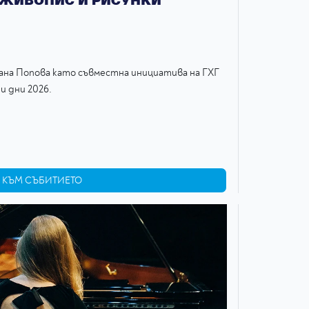
ана Попова като съвместна инициатива на ГХГ
и дни 2026.
КЪМ СЪБИТИЕТО