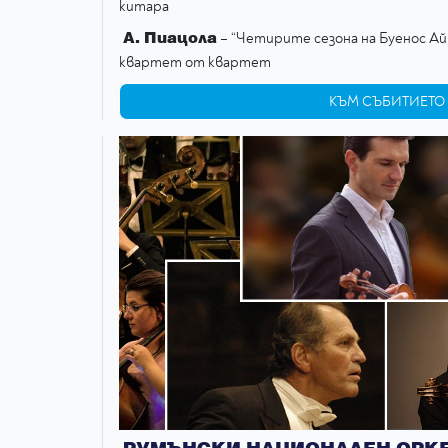
китара
А. Пиацола
– “Четирите сезона на Буенос Ай
квартет от квартет
КЪМ СЪБИТИЕТО
РУМЪНСКИ НАЦИОНАЛЕН ОРКЕС