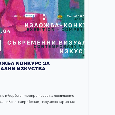
ОЖБА КОНКУРС ЗА
УАЛНИ ИЗКУСТВА
енни творби интерпретации на понятието
зминаване, напрежение, нарушена хармония,
.