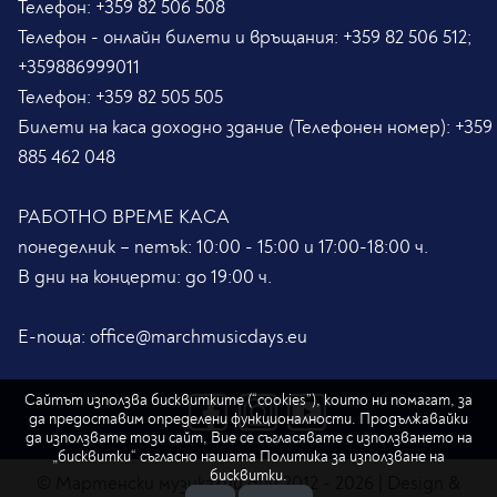
Телефон:
+359 82 506 508
Телефон - онлайн билети и връщания:
+359 82 506 512;
+359886999011
Телефон:
+359 82 505 505
Билети на каса доходно здание (Телефонен номер):
+359
885 462 048
РАБОТНО ВРЕМЕ КАСА
понеделник – петък: 10:00 - 15:00 и 17:00-18:00 ч.
В дни на концерти: до 19:00 ч.
Е-поща:
office@marchmusicdays.eu
Сайтът използва бисквитките (“cookies”), които ни помагат, за
да предоставим определени функционалности. Продължавайки
да използвате този сайт, Вие се съгласявате с използването на
„бисквитки“ съгласно нашата
Политика за използване на
бисквитки.
© Мартенски музикални дни 2012 - 2026 | Design &