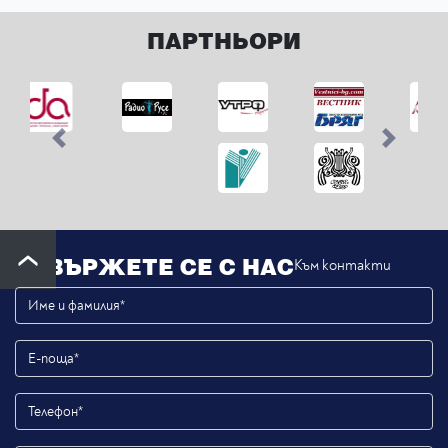
Й. Брамс – Соната за виолончело №2, фа мажор,
оп.99
ПАРТНЬОРИ
Previous
Next
СВЪРЖЕТЕ СЕ С НАС
Към контакти