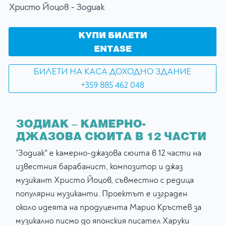
Христо Йоцов - Зодиак
КУПИ БИЛЕТИ
ENTASE
БИЛЕТИ НА КАСА ДОХОДНО ЗДАНИЕ
+359 885 462 048
ЗОДИАК – КАМЕРНО-
ДЖАЗОВА СЮИТА В 12 ЧАСТИ
“Зодиак" е камерно-джазова сюита в 12 части на
известния барабанист, композитор и джаз
музикант Христо Йоцов, съвместно с редица
популярни музиканти. Проектът е изграден
около идеята на продуцента Марио Кръстев за
музикално писмо до японския писател Харуки