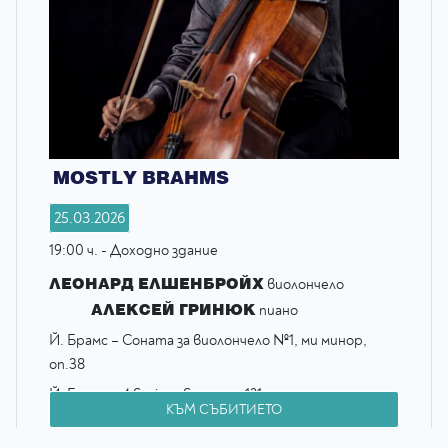
MOSTLY BRAHMS
25.03.2026
19:00 ч. - Доходно здание
ЛЕОНАРД ЕЛШЕНБРОЙХ
виолончело
АЛЕКСЕЙ ГРИНЮК
пиано
Й. Брамс – Соната за виолончело №1, ми минор,
оп.38
Й. Брамс – 4 Serious Songs оп.121
КЪМ СЪБИТИЕТО
Й. Брамс – Scherzo из F-A-E соната