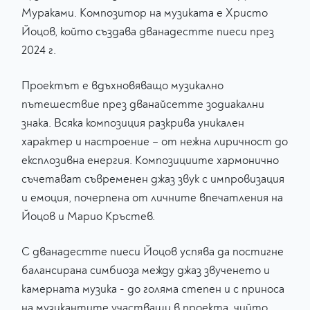
Мураками. Композитор на музиката е Христо
Йоцов, който създава дванадестте пиеси през
2024 г.
Проектът е вдъхновяващо музикално
пътешествие през дванайсетте зодиакални
знака. Всяка композиция разкрива уникален
характер и настроение – от нежна лиричност до
експлозивна енергия. Композициите хармонично
съчетават съвременен джаз звук с импровизация
и емоция, почерпена от личните впечатления на
Йоцов и Марио Кръстев.
С дванадестте пиеси Йоцов успява да постигне
балансирана симбиоза между джаз звученето и
камерната музика - до голяма степен и с приноса
на музикантите участващи в проекта, чийто