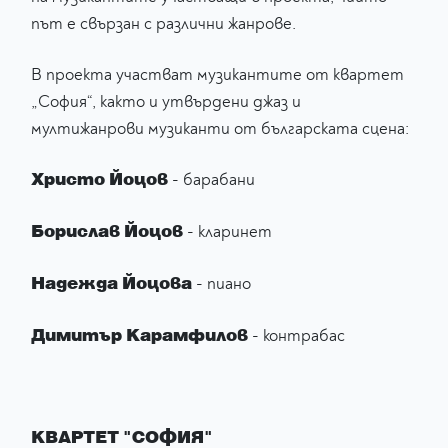
път е свързан с различни жанрове.
В проекта участват музикантите от квартет
„София“, както и утвърдени джаз и
мултижанрови музиканти от българската сцена:
Христо Йоцов
- барабани
Борислав Йоцов
- кларинет
Надежда Йоцова
- пиано
Димитър Карамфилов
- контрабас
КВАРТЕТ "СОФИЯ"