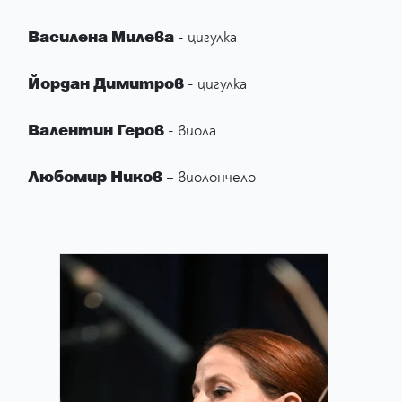
Василена Милева
- цигулка
Йордан Димитров
- цигулка
Валентин Геров
- виола
Любомир Ников
– виолончело