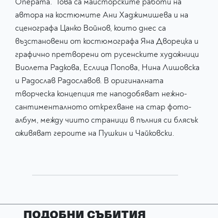
Операта. Това са майсторските работи на
автора на костюмите Ани Хаджимишева и на
сценографа Цанко Войнов, които днес са
възстановени от костюмографа Яна Дворецка и
графично претворени от русенските художници
Виолета Радкова, Еслица Попова, Нина Лишовска
и Радослав Радославов. В оригиналната
творческа концепция те наподобяват нежно-
сантименталното открехване на стар фото-
албум, между чиито страници в пълния си блясък
оживяват героите на Пушкин и Чайковски.
ПОДОБНИ СЪБИТИЯ