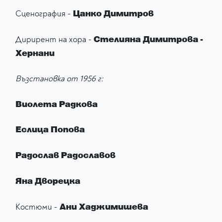
Цанко Димитров
Сценография -
Стелияна Димитрова -
Дирирент на хора -
Хернани
Възстановка от 1956 г:
Виолета Радкова
Еслица Попова
Радослав Радославов
Яна Дворецка
Ани Хаджимишева
Костюми -