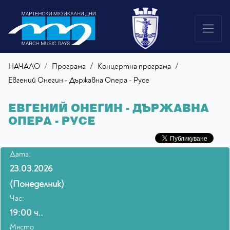
/
/
НАЧАЛО
Програма
Концертна програма
Евгений Онегин - Държавна Опера - Русе
ЕВГЕНИЙ ОНЕГИН - ДЪРЖАВНА
ОПЕРА - РУСЕ
Дата:
23.03.2026
(Понеделник)
Час:
19:00 ч..
Място