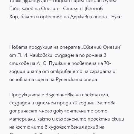
Трике, французин – Bogdan Lupea Богдан Лупеа
Гийо, лакей на Онегин – Стилян Цветков
Хор, балет и оркестър на Държавна опера - Русе
Новата продукция на операта „Евгений Онегин“
от П. И. Чайковски, създадена по романа в
стихове на А. С. Пушкин е посветена на 70-
годишнината от откриването на сградата и
основната сцена на Русенската опера.
Продукцията е възстановка на спектакъла,
създаден и изпълнен преди 70 години. За това
допринасят много документалните фото-
материали, както и съхранените проектни скици
на костюмите в художествения архив на