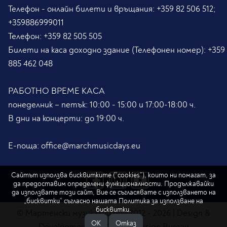
Телефон - онлайн билети и връщания:
+359 82 506 512;
+359886999011
Телефон:
+359 82 505 505
Билети на каса доходно здание (Телефонен номер):
+359
885 462 048
РАБОТНО ВРЕМЕ КАСА
понеделник – петък: 10:00 - 15:00 и 17:00-18:00 ч.
В дни на концерти: до 19:00 ч.
Е-поща:
office@marchmusicdays.eu
Сайтът използва бисквитките (“cookies”), които ни помагат, за
да предоставим определени функционалности. Продължавайки
да използвате този сайт, Вие се съгласявате с използването на
„бисквитки“ съгласно нашата
Политика за използване на
бисквитки.
© Мартенски музикални дни 2012 - 2026 | Design &
ОK
Отказ
Development by
FORMA Design Bureau