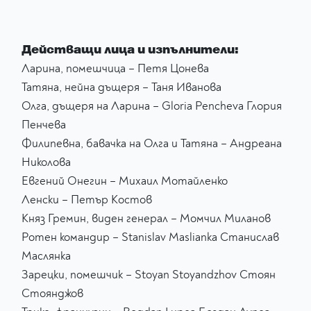
Действащи лица и изпълнители:
Ларина, помешчица – Петя Цонева
Татяна, нейна дъщеря – Таня Иванова
Олга, дъщеря на Ларина – Gloria Pencheva Глория
Пенчева
Филипевна, бавачка на Олга и Татяна – Андреана
Николова
Евгений Онегин – Михаил Мотайленко
Ленски – Петър Костов
Княз Гремин, виден генерал – Момчил Миланов
Ротен командир – Stanislav Maslianka Станислав
Маслянка
Зарецки, помешчик – Stoyan Stoyandzhov Стоян
Стоянджов