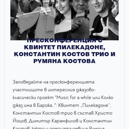
ПРЕСКОНФЕРЕНЦИЯ С
КВИНТЕТ ПИЛЕКАДОНЕ,
КОНСТАНТИН КОСТОВ ТРИО И
РУМЯНА КОСТОВА
Заповядайте на пресконференцията
участниците в интересния джазово-
класически проект "Music for a while или Колко
джаз има в Барока..": Квинтет „Пилекадоне“,
Константин Костов трио в състав Христо
Йоцов, Димитър Карамфилов и Константин
Костов, както и оперната певица Румяна