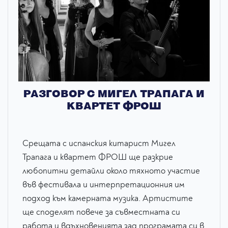
РАЗГОВОР С МИГЕЛ ТРАПАГА И
КВАРТЕТ ФРОШ
Срещата с испанския китарист Мигел
Трапага и квартет ФРОШ ще разкрие
любопитни детайли около тяхното участие
във фестивала и интерпретационния им
подход към камерната музика. Артистите
ще споделят повече за съвместната си
работа и вдъхновенията зад програмата си в