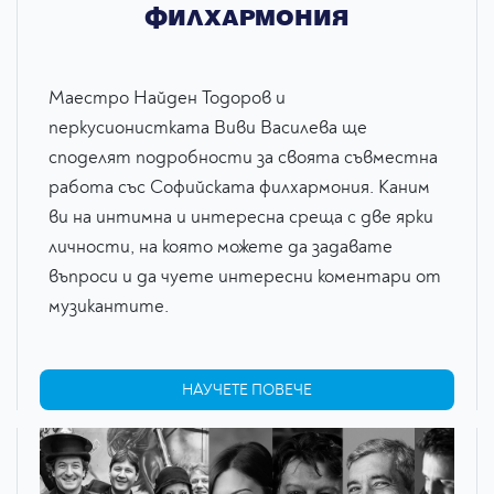
ФИЛХАРМОНИЯ
Маестро Найден Тодоров и
перкусионистката Виви Василева ще
споделят подробности за своята съвместна
работа със Софийската филхармония. Каним
ви на интимна и интересна среща с две ярки
личности, на която можете да задавате
въпроси и да чуете интересни коментари от
музикантите.
НАУЧЕТЕ ПОВЕЧЕ