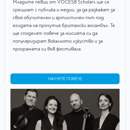
Младите певци от VOCES8 Scholars ще се
срещнат с публика и медии, за да разкажат за
своя обучителен и артистичен път под
егидата на прочутия британски ансамбъл. Те
ще споделят повече за мисията си да
популяризират вокалното изкуство и за
програмата си във фестивала.
НАУЧЕТЕ ПОВЕЧЕ