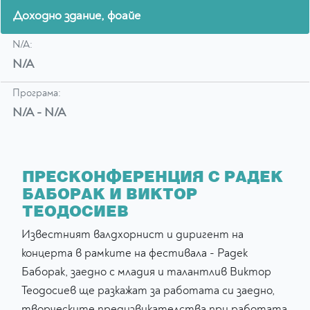
Доходно здание, фоайе
N/A:
N/A
Програма:
N/A - N/A
ПРЕСКОНФЕРЕНЦИЯ С РАДЕК
БАБОРАК И ВИКТОР
ТЕОДОСИЕВ
Известният валдхорнист и диригент на
концерта в рамките на фестивала - Радек
Баборак, заедно с младия и талантлив Виктор
Теодосиев ще разкажат за работата си заедно,
творческите предизвикателства при работата