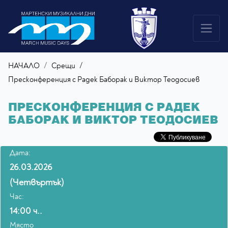
/
НАЧАЛО
Срещи
Пресконференция с Радек Баборак и Виктор Теодосиев
ПРЕСКОНФЕРЕНЦИЯ С РАДЕК
БАБОРАК И ВИКТОР ТЕОДОСИЕВ
Дата:
26.03.2026
(Четвъртък)
Час:
14:00 ч..
Място