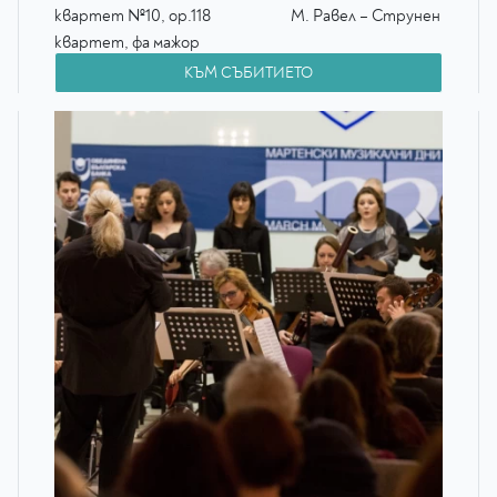
квартет №10, op.118 М. Равел – Струнен
квартет, фа мажор
КЪМ СЪБИТИЕТО
Негина Стоянова
цигулка
Петя Димитрова
цигулка
Мария
Вълчанова
виола
Теодора Атанасова
виолончело