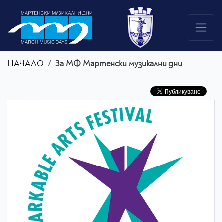
НАЧАЛО
За МФ Мартенски музикални дни