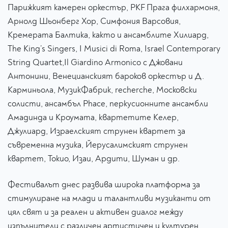
Парижкият камерен оркестър, PKF Прага филхармоня,
Арнолд Шьонберг Хор, Симфония Варсовия,
Кремерата Балтика, както и ансамблите Хилиард,
The King’s Singers, I Musici di Roma, Israel Contemporary
String Quartet,Il Giardino Armonico с Джовани
Антонини, Венецианският бароков оркестър и Д.
Карминьола, МузикФабрик, recherche, Mосковски
солисти, ансамбъл Phace, перкусионните ансамбли
Амадинда и Кроумата, квартетите Келер,
Джулиард, Израелският струнен квартет за
съвременна музика, Йерусалимският струнен
квартет, Токио, Изаи, Ардити, Шуман и др.
Фестивалът днес развива широка платформа за
стимулиране на млади и талантливи музиканти от
цял свят и за реален и активен диалог между
изпълнители с различен артистичен и културен