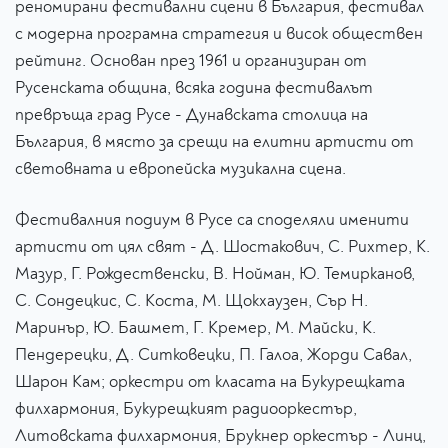
реномирани фестивални сцени в България, фестивал
с модерна програмна стратегия и висок обществен
рейтинг. Основан през 1961 и организиран от
Русенската община, всяка година фестивалът
превръща град Русе - Дунавската столица на
България, в място за срещи на елитни артисти от
световната и европейска музикална сцена.
Фестивалния подиум в Русе са споделяли именити
артисти от цял свят - Д. Шостакович, С. Рихтер, К.
Мазур, Г. Рождественски, В. Нойман, Ю. Темирканов,
С. Сондецкис, С. Коста, М. Щокхаузен, Сър Н.
Маринър, Ю. Башмет, Г. Кремер, М. Майски, К.
Пендерецки, Д. Ситковецки, П. Галоа, Жорди Савал,
Шарон Кам; оркестри от класата на Букурещката
филхармония, Букурещкият радиооркестър,
Литовската филхармония, Брукнер оркестър - Линц,