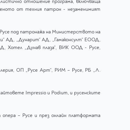
тилистично отношение програма, включваща
деното от техния патрон - незаменимият
 Русе под патронажа на Министерството на
и“ АД, „Дунарит“ АД, „Гамаконсулт“ ЕООД,
, Хотел „Дунав плаза“, ВИК ООД - Русе,
лерия, ОП „Русе Арт“, РИМ – Русе, РБ „Л.
 сайтовете Impressio и Podium, и русенските
 опера – Русе и през онлайн платформата