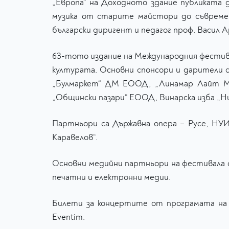
„Европа“ на Доходното здание публиката 
музика от старите майстори до съвреме
български диригент и педагог проф. Васил 
63-тото издание на Международния фестив
културата. Основни спонсори и дарители 
„Булмаркет“ ДМ ЕООД, „Линамар Лайт Ме
„Общински пазари“ ЕООД, Винарска изба „Ни
Партньори са Държавна опера – Русе, НУИ
Каравелов“.
Основни медийни партньори на фестивала са 
печатни и електронни медии.
Билети за концертите от програмата на 
Eventim.