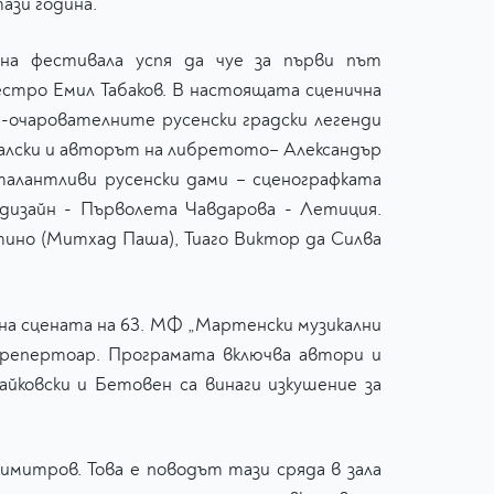
тази година.
 на фестивала успя да чуе за първи път
естро Емил Табаков. В настоящата сценична
й-очарователните русенски градски легенди
алски и авторът на либретото– Александър
талантливи русенски дами – сценографката
дизайн - Първолета Чавдарова - Летиция.
тино (Митхад Паша), Тиаго Виктор да Силва
на сцената на 63. МФ „Мартенски музикални
н репертоар. Програмата включва автори и
йковски и Бетовен са винаги изкушение за
имитров. Това е поводът тази сряда в зала