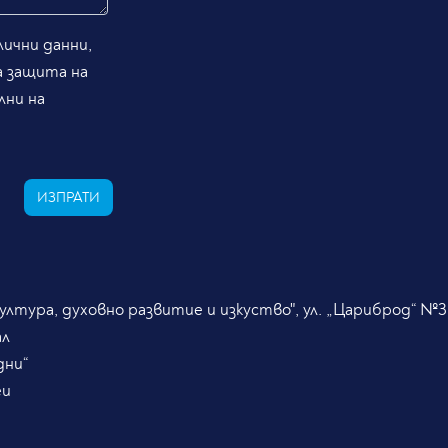
ични данни,
а защита на
лни на
ИЗПРАТИ
лтура, духовно развитие и изкуство", ул. „Цариброд“ №3
ал
дни“
eu