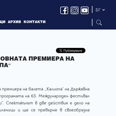
ЩИ
АРХИВ
КОНТАКТИ
ОВНАТА ПРЕМИЕРА НА
ПА“
премиера на балета „Калиопа“ на Държавна
 програмата на 63. Международен фестивал
и“. Спектакълът в две действия е дело на
леници и ще се превърне в своеобразна