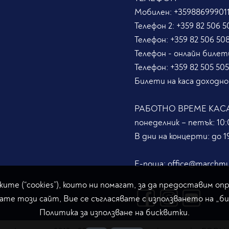
Мобилен:
+359886999011
Телефон 2:
+359 82 506 5
Телефон:
+359 82 506 50
Телефон - онлайн билет
Телефон:
+359 82 505 50
Билети на каса доходно
РАБОТНО ВРЕМЕ КАС
понеделник – петък: 10:0
В дни на концерти: до 19
Е-поща:
office@marchmu
ите (“cookies”), които ни помагат, за да предоставим оп
ате този сайт, Вие се съгласявате с използването на „б
Политика за използване на бисквитки.