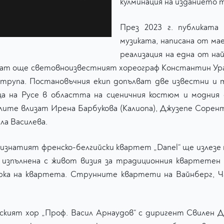
кулминация на изданието 
През 2023 г. публиката
музиката, написана от ма
реализация на една от на
ючват още световноизвестният хореограф Константин Ур
 трупа. Постановъчния екип допълват две известни и 
ца на Русе в областта на сценичния костюм и модния 
ите влизат Ирена Барбукова (Калиопа), Джузепе Сорен
ла Василева.
ризнатият френско-белгийски квартет „Danel“ ще излезе 
и изпълнена с живот визия за традиционния квартете
арка на квартета. Струнните квартети на Вайнберг, Ча
енският хор „Проф. Васил Арнаудов“ с диригент Свилен Д