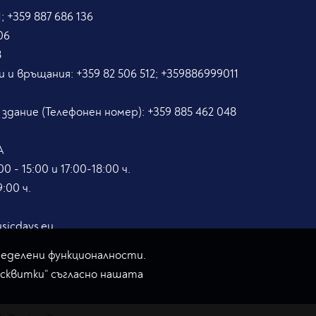
; +359 887 686 136
06
8
и и връщания:
+359 82 506 512; +359886999011
5
 здание (Телефонен номер):
+359 885 462 048
А
0 - 15:00 и 17:00-18:00 ч.
:00 ч.
sicdays.eu
ределени функционалности.
исквитки“ съгласно нашата