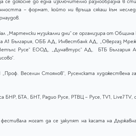
да се докосне до една изключително разнообразна в с
нността – формат, който ни връща сякаш към несле
Арнаудов.
ал „Мартенски музикални дни“ се организира от Община
са А1 България, ОББ АД, Инвестбанк АД, „Овергаз Мреж
тълс Русе“ ЕООД, „Дунавтурс“ АД, БТБ България АД
сово“.
 „Проф. Веселин Стоянов“, Русенската художествена га
БНР, БТА, БНТ, Радио Русе, РТВЦ – Русе, TV1, Live7 TV,
фестивала могат да се закупят на касата на Държавна