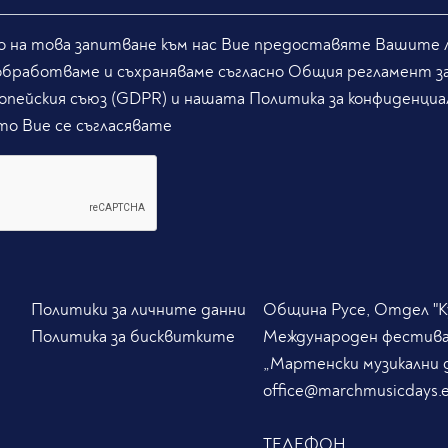
 на това запитване към нас Вие предоставяте Вашите л
обработваме и съхраняваме съгласно Общия регламент з
опейския съюз (GDPR) и нашата Политика за конфиденциа
то Вие се съгласявате
Политики за личните данни
Община Русе, Отдел "Ку
Политика за бисквитките
Международен фестив
„Мартенски музикални 
office@marchmusicdays.
ТЕЛЕФОН