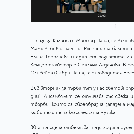
1
– тази за Калиопа и Митхад Паша, се вкл
Малчев, бивш член на Русенската балетна
Елица Георгиева и едно от познатите ли
Концертмайстор е Смиляна Лозанова. В рол
Оливейра (Сабри Паша), с ръководител Весе
Във вторник за първи път у нас световноп
дни“. Ансамбълът се отличава със свежа 
творби, които са своеобразна запазена м
любителите на класическата музика.
30 г. на сцена отбелязва тази година рус