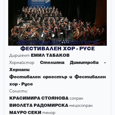
ФЕСТИВАЛЕН ОРКЕСТЪР И
ФЕСТИВАЛЕН ХОР - РУСЕ
ЕМИЛ ТАБАКОВ
Диригент
Стелияна Димитрова -
Хормайстор
Хернани
Фестивален оркестър и Фестивален
хор - Русе
Солисти:
КРАСИМИРА СТОЯНОВА
сопран
ВИОЛЕТА РАДОМИРСКА
мецосопран
МАУРО СЕКИ
тенор