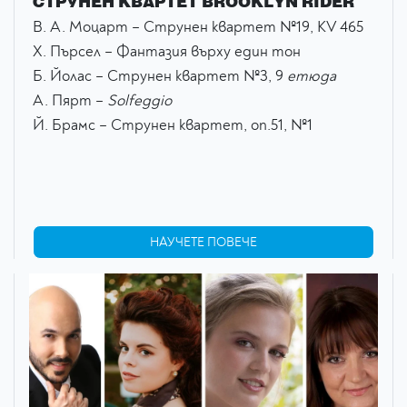
СТРУНЕН КВАРТЕТ BROOKLYN RIDER
В. А. Моцарт – Струнен квартет №19, КV 465
Х. Пърсел – Фантазия върху един тон
Б. Йолас – Струнен квартет №3, 9
етюда
А. Пярт –
Solfeggio
Й. Брамс – Струнен квартет, оп.51, №1
НАУЧЕТЕ ПОВЕЧЕ