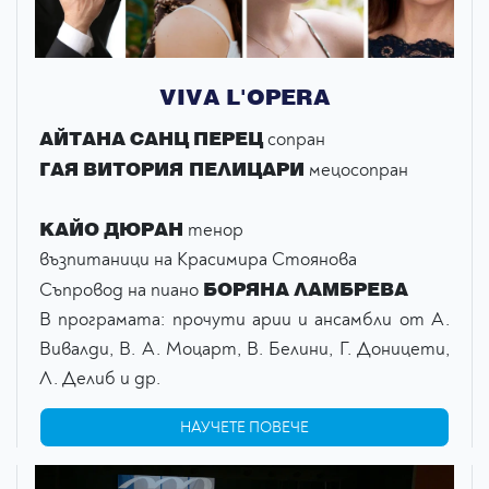
VIVA L'OPERA
АЙТАНА САНЦ ПЕРЕЦ
сопран
ГАЯ ВИТОРИЯ ПЕЛИЦАРИ
мецосопран
КАЙО ДЮРАН
тенор
възпитаници на Красимира Стоянова
БОРЯНА ЛАМБРЕВА
Съпровод на пиано
В програмата: прочути aрии и ансамбли от А.
Вивалди, В. А. Моцарт, В. Белини, Г. Доницети,
Л. Делиб и др.
НАУЧЕТЕ ПОВЕЧЕ