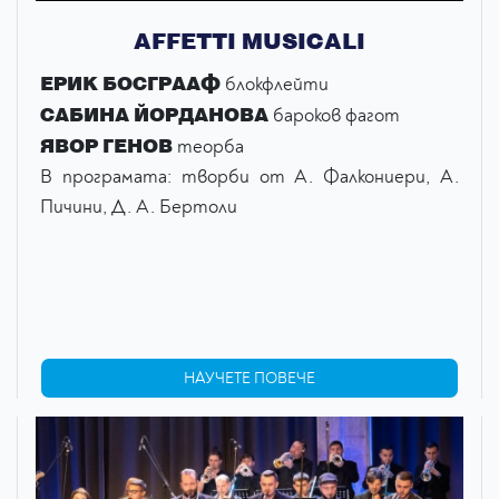
АFFETTI MUSICALI
EРИК БОСГРААФ
блокфлейти
САБИНА ЙОРДАНОВА
бароков фагот
ЯВОР ГЕНОВ
теорба
В програмата: творби от А. Фалкониери, А.
Пичини, Д. А. Бертоли
НАУЧЕТЕ ПОВЕЧЕ