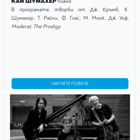
КАЙ ШУМАХЕР
пиано
В програмата: творби от Дж. Кръмб, К.
Шумахер, Т. Райли, Ф. Глас, М. Монк, Дж. Улф,
Moderat, The Prodigy
НАУЧЕТЕ ПОВЕЧЕ