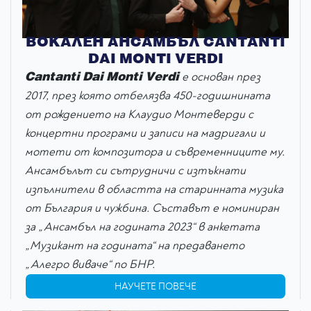
ВОКАЛЕН АНСАМБЪЛ CANTANTI
DAI MONTI VERDI
Cantanti Dai Monti Verdi
е основан през
2017, през която отбелязва 450-годишнината
от рождението на Клаудио Монтеверди с
концертни програми и записи на мадригали и
мотети от композитора и съвременниците му.
Ансамбълът си сътрудничи с изтъкнати
изпълнители в областта на старинната музика
от България и чужбина.
Съставът е номиниран
за „Ансамбъл на годината 2023“ в анкетата
„Музикант на годината“ на предаването
„Алегро виваче“ по БНР.
НАУЧЕТЕ ПОВЕЧЕ