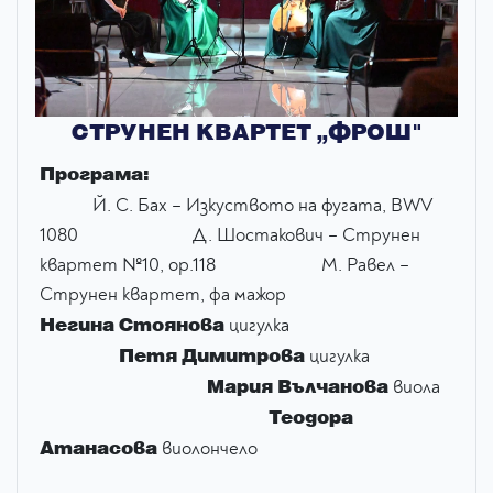
СТРУНЕН КВАРТЕТ „ФРОШ"
Програма:
Й. С. Бах – Изкуството на фугата, BWV
1080 Д. Шостакович – Струнен
квартет №10, op.118 М. Равел –
Струнен квартет, фа мажор
Негина Стоянова
цигулка
Петя Димитрова
цигулка
Мария
Вълчанова
виола
Теодора
Атанасова
виолончело