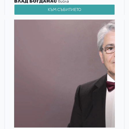
ВЛАД БОГДАНАС
виола
КЪМ СЪБИТИЕТО
ЙОВАН МАРКОВИЧ
виолончело
Л. В. Бетовен – Струнен квартет оп.18, №1
М. Вайнберг – Струнен квартет №5
П. И. Чайковски – Струнен квартет №1