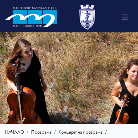
/
/
НАЧАЛО
Програма
Концертна програма