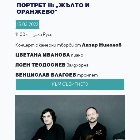
ПОРТРЕТ II: „ЖЪЛТО И
ОРАНЖЕВО"
15.03.2022
11:00 ч. - зала Русе
Лазар Николов
Концерт с камерни творби от
ЦВЕТАНА ИВАНОВА
пиано
ЯСЕН ТЕОДОСИЕВ
валдхорна
ВЕНЦИСЛАВ БЛАГОЕВ
тромпет
КЪМ СЪБИТИЕТО
АНАСТАСИЯ РОУЛАНД
арфа
с финансовата подкрепа на
Национален фонд
„Култура“