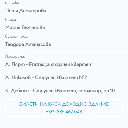
цигулка:
Петя Димитрова
виола:
Мария Вълчанова
виолончело:
Теодора Атанасова
Програма:
А. Пярт - Fratres за струнен квартет
Л. Николов - Струнен квартет №2
К. Дебюси - Струнен квартет, сол минор, оп.10
БИЛЕТИ НА КАСА ДОХОДНО ЗДАНИЕ
+359 885 462 048