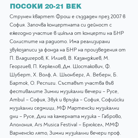
ПОСОКИ 20-21 ВЕК
Струнен квартет Фрош е създаден през 2007 в
София. Започва концертната си дейност с
ежегодно участие в цикъла от концерти на БНР
Солистите на радиото. Има реализирани
звукозаписи за фонда на БНР на произведения от
П. Владигеров, К. Илиев, В. Казанджиев, М.
Георгиев, П. Керкелов, Дм. Шостакович, Ф.
Шуберт, Х. Волф, А. Шьонберг, А. Веберн, Б.
Барток, О. Респиги. Съставът участва във
фестивалите Зимни музикални вечери – Русе,
Ambul – София, Звук и връзка – София, Софийски
музикални седмици, МФ Мартенски музикални
дни – Русе, Дни на камерната музика – Габрово,
Аполония, Ars Musica Festival – Брюксел, ММФ
Варненско лято, Зимни музикални вечери проф.