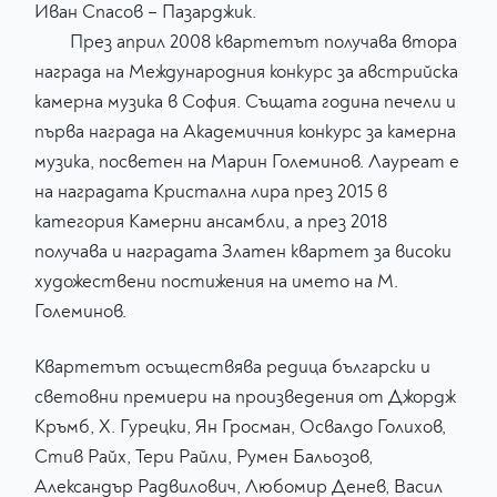
Иван Спасов – Пазарджик.
През април 2008 квартетът получава втора
награда на Международния конкурс за австрийска
камерна музика в София. Същата година печели и
първа награда на Академичния конкурс за камерна
музика, посветен на Марин Големинов. Лауреат е
на наградата Кристална лира през 2015 в
категория Камерни ансамбли, а през 2018
получава и наградата Златен квартет за високи
художествени постижения на името на М.
Големинов.
Квартетът осъществява редица български и
световни премиери на произведения от Джордж
Кръмб, Х. Гурецки, Ян Гросман, Освалдо Голихов,
Стив Райх, Тери Райли, Румен Бальозов,
Александър Радвилович, Любомир Денев, Васил