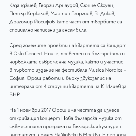
Казанджиев, Георги Арнаудов, Сюнне Скоуен,
Петър Керкелов, Мартин Георгиев, В. Диков,
Драгомир Йосифов, като част от творбите са
специално написани за ансамбъла.
Сред големите проекти на квартета са концерт
в Oslo Concert House, посветен на българската и
норвежката съвременна музика, както и участие
в първото издание на фестивала Musica Nordica –
София. Фрош работи и върху звукозапис на
интеграла от 4 струнни квартета на К. Илиев за
БНР.
На 1 ноември 2017 Фрош има честта да изнесе
откриващия концерт Нова българска музика от
съвместната програма на Българския културен
институт и музея Чайковски в Москва. В периода