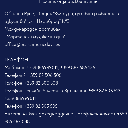
Политика за бисквитките
Община Русе, Отдел "Култура, духовно развитие и
изкуство", ул. „Цариброд“ №3
Международен фестивал
„Мартенски музикални дни“
office@marchmusicdays.eu
ТЕЛЕФОН
Мобилен:
+359886999011; +359 887 686 136
Телефон 2:
+359 82 506 506
Телефон:
+359 82 506 508
Телефон - онлайн билети и връщания:
+359 82 506 512;
+359886999011
Телефон:
+359 82 505 505
Билети на каса доходно здание (Телефонен номер):
+359
885 462 048