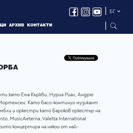
ЩИ
АРХИВ
КОНТАКТИ
ЕОРБА
нти като Ема Къркби, Нуриа Риал, Андрю
 Мортенсен. Като басо-континуо музикант
амбли и оркестри като Бароков оркестър на
o, MusicAeterna, Valetta International
 които концертира на някои от най-