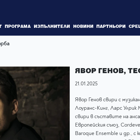
Т
ПРОГРАМА
ИЗПЪЛНИТЕЛИ
НОВИНИ
ПАРТНЬОРИ
СРЕ
орба
ЯВОР ГЕНОВ, Т
21.01.2025
Явор Генов свири с музика
Лоуранс-Кинг, Ларс Улрик
свири в съставите на анс
Европейския съюз, Cordevent
Baroque Ensemble и др., с