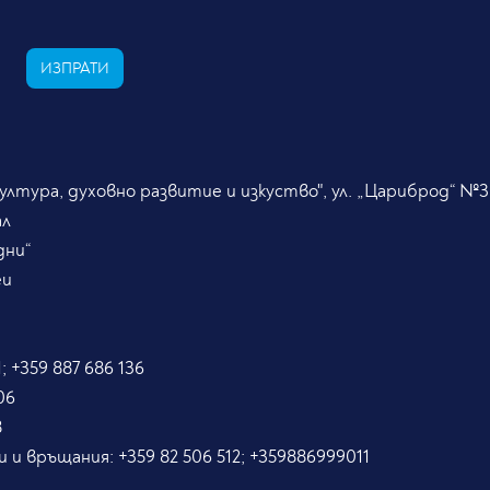
ИЗПРАТИ
лтура, духовно развитие и изкуство", ул. „Цариброд“ №3
ал
дни“
eu
; +359 887 686 136
06
8
и и връщания:
+359 82 506 512; +359886999011
5