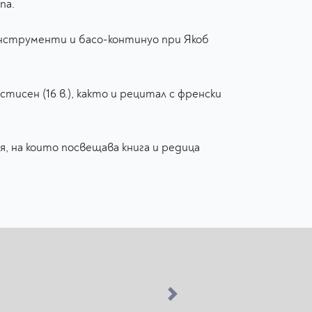
па.
нструменти и басо-континуо при Якоб
тисен (16 в.), както и рецитал с френски
 на които посвещава книга и редица
Next