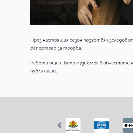
1
През настоящия сезон подготвя изследовател
репертоар за теорба.
Работи още и като музиколог в областите 
публикации.
Previous