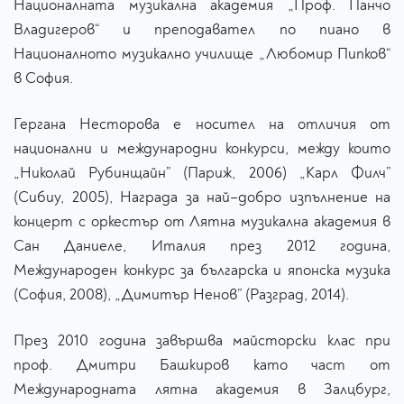
Националната музикална академия „Проф. Панчо
Владигеров“ и преподавател по пиано в
Националното музикално училище „Любомир Пипков“
в София.
Гергана Несторова е носител на отличия от
национални и международни конкурси, между които
„Николай Рубинщайн” (Париж, 2006) „Карл Филч”
(Сибиу, 2005), Награда за най–добро изпълнение на
концерт с оркестър от Лятна музикална академия в
Сан Даниеле, Италия през 2012 година,
Международен конкурс за българска и японска музика
(София, 2008), „Димитър Ненов” (Разград, 2014).
През 2010 година завършва майсторски клас при
проф. Дмитри Башкиров като част от
Международната лятна академия в Залцбург,