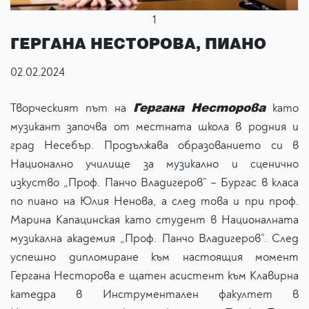
1
ГЕРГАНА НЕСТОРОВА, ПИАНО
02.02.2024
Гергана Несторова
Творческият път на
като
музикант започва от местната школа в родния и
град Несебър. Продължава образованието си в
Национално училище за музикално и сценично
изкуство „Проф. Панчо Владигеров” – Бургас в класа
по пиано на Юлия Ненова, а след това и при проф.
Марина Капацинская като студент в Националната
музикална академия „Проф. Панчо Владигеров”. След
успешно дипломиране към настоящия момент
Гергана Несторова е щатен асистент към Клавирна
катедра в Инструментален факултет в