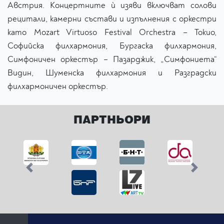
Австрия. Концертните ѝ изяви включват солови
рецитали, камерни състави и изпълнения с оркестри
като Mozart Virtuoso Festival Orchestra – Токио,
Софийска филхармония, Бургаска филхармония,
Симфоничен оркестър – Пазарджик, „Симфониета“
Видин, Шуменска филхармония и Разградски
филхармоничен оркестър.
ПАРТНЬОРИ
Previous
Next