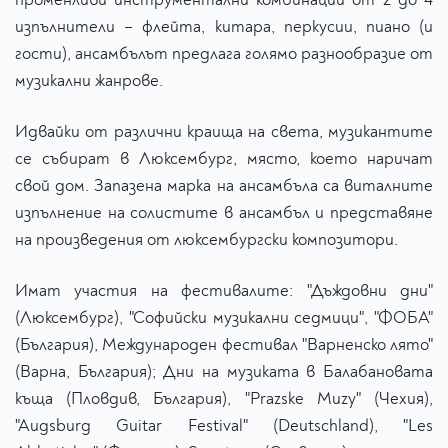
изпълнители – флейта, китара, перкусии, пиано (и
гости), ансамбълът предлага голямо разнообразие от
музикални жанрове.
Идвайки от различни краища на света, музикантите
се събират в Люксембург, място, което наричат
свой дом. Запазена марка на ансамбъла са виталните
изпълнение на солистите в ансамбъл и представяне
на произведения от люксембургски композитори.
Имат участия на фестивалите: "Дъждовни дни"
(Люксембург), "Софийски музикални седмици", "ФОБА"
(България), Международен фестивал "Варненско лято"
(Варна, България); Дни на музиката в Балабановата
къща (Пловдив, България), "Prazske Muzy" (Чехия),
"Augsburg Guitar Festival" (Deutschland), "Les