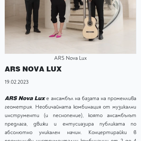
ARS Nova Lux
ARS NOVA LUX
19.02.2023
ARS Nova Lux
е ансамбъл на базата на променлива
геометрия. Необичайната комбинация от музикални
инструменти (и песнопение), която ансамбълът
предлага, движи и ентусиазира публиката по
абсолютно уникален начин. Концертирайки в
променливи инструментални комбинации от 2 до 4