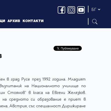
ЩИ
АРХИВ
КОНТАКТИ
В
ен в град Русе през 1992 година. Младият
възпитаник на Националното училище по
ин Стоянов“ в класа на Евгени Желязков.
е на средното си образование е приет в
Виена, Австрия, със специалност Дирижиране