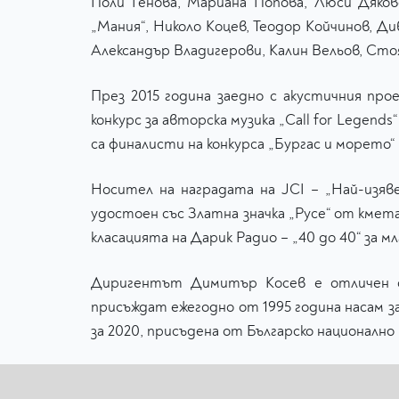
Поли Генова, Мариана Попова, Люси Дяко
„Мания“, Николо Коцев, Теодор Койчинов, 
Александър Владигерови, Калин Вельов, Ст
През 2015 година заедно с акустичния прое
конкурс за авторска музика „Call for Legend
са финалисти на конкурса „Бургас и морето“ (
Носител на наградата на JCI – „Най-изяв
удостоен със Златна значка „Русе“ от кмета
класацията на Дарик Радио – „40 до 40“ за м
Диригентът Димитър Косев е отличен с 
присъждат ежегодно от 1995 година насам з
за 2020, присъдена от Българско национално