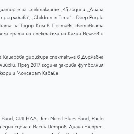
иатор е на спектаклите „45 години „Диана
родължава“, „Children in Time“ – Deep Purple
асиката на Тодор Колев. Поставя световната
ремиерата на спектакъла на Калин Вельов и
а Кацарова дирижира спектакъла в Държавна
йски. През 2017 година закрива футболния
ркюри и Монсерат Кабайе.
Band, СИГНАЛ, Jimi Nicoll Blues Band, Paulo
на една сцена с Васил Петров, Диана Експрес,