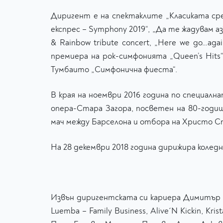
Диригент е на спектаклите „Класиката ср
експрес – Symphony 2019“, „Да те жадувам аз
& Rainbow tribute concert, „Here we go…ag
премиера на рок-симфонията „Queen’s Hits
Тумбаито „Симфонична фиеста“.
В края на ноември 2016 годинa по специал
опера-Стара Загора, посветен на 80-годи
мач между Барселона и отбора на Христо С
На 28 декември 2018 година дирижира коледн
Извън диригентската си кариера Димитър Кос
Luemba – Family Business, Alive´N Kickin, K