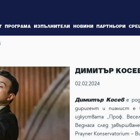
Т
ПРОГРАМА
ИЗПЪЛНИТЕЛИ
НОВИНИ
ПАРТНЬОРИ
СРЕ
в
ДИМИТЪР КОСЕ
02.02.2024
Димитър Косев
е род
диригент и пианист е 
изкуствата „Проф. Весел
Веднага след завършван
Prayner Konservatorium – 