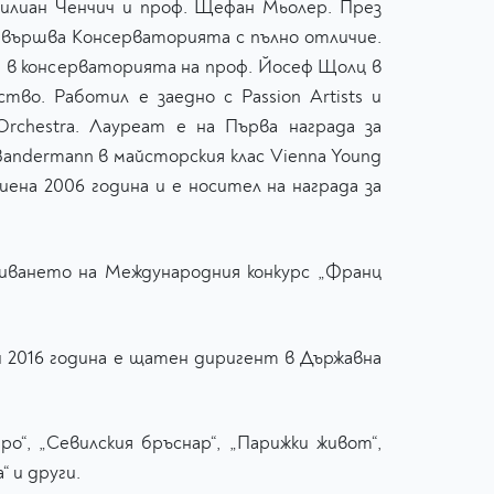
милиан Ченчич и проф. Щефан Мьолер. През
 завършва Консерваторията с пълно отличие.
 в консерваторията на проф. Йосеф Щолц в
тво. Работил е заедно с Passion Artists и
c Orchestra. Лауреат е на Първа награда за
Bandermann в майсторския клас Vienna Young
иена 2006 година и е носител на награда за
иването на Международния конкурс „Франц
и 2016 година е щатен диригент в Държавна
“, „Севилския бръснар“, „Парижки живот“,
“ и други.