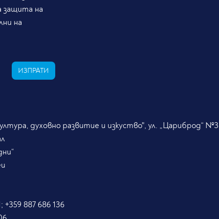
а защита на
лни на
ИЗПРАТИ
лтура, духовно развитие и изкуство", ул. „Цариброд“ №3
ал
дни“
eu
; +359 887 686 136
06