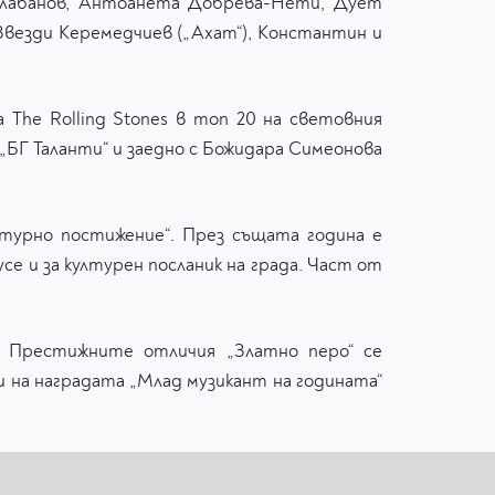
Балабанов, Антоанета Добрева-Нети, Дует
Звезди Керемедчиев („Ахат“), Константин и
а The Rolling Stones в топ 20 на световния
а „БГ Таланти“ и заедно с Божидара Симеонова
лтурно постижение“. През същата година е
се и за културен посланик на града. Част от
. Престижните отличия „Златно перо“ се
и на наградата „Млад музикант на годината“