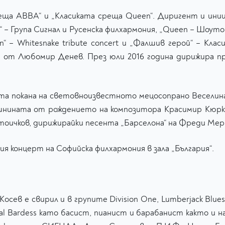
еща ABBA“ и „Класиката среща Queen“. Диригент и иниц
“ – Група Сигнал и Русенска филхармония, „Queen – Шоуто п
ain“ – Whitesnake tribute concert и „Фалшив герой“ – Кл
“ от Любомир Денев. През юли 2016 година дирижира п
ната покана на световноизвестното мецосопрано Веселин
шнината от рождението на композитора Красимир Кюркчи
тоичков, дирижирайки песента „Барселона“ на Фреди Ме
ия концерт на Софийска филхармония в зала „България“.
ев е свирил и в групите Division One, Lumberjack Blues 
ristal Bardess като басист, пианист и барабанист както и 