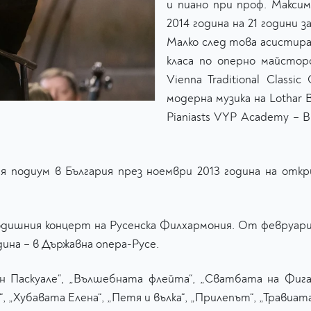
и пиано при проф. Макси
2014 година на 21 години
Малко след това асистира
класа по оперно майсторс
Vienna Traditional Classi
модерна музика на Lothar 
Pianiasts VYP Academy – В
 подиум в България през ноември 2013 година на откр
одишния концерт на Русенска Филхармония. От февруар
ина – в Държавна опера-Русе.
 Паскуале“, „Вълшебната флейта“, „Сватбата на Фигаро
, „Хубавата Елена“, „Петя и вълка“, „Прилепът“, „Травиата