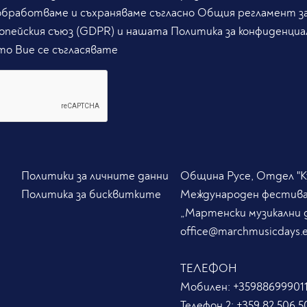
обработваме и съхраняваме съгласно Общия регламент з
опейския съюз (GDPR) и нашата Политика за конфиденциа
то Вие се съгласявате
Политики за личните данни
Община Русе, Отдел "Ку
Политика за бисквитките
Международен фестив
„Мартенски музикални 
office@marchmusicdays.
ТЕЛЕФОН
Мобилен:
+359886999011
Телефон 2:
+359 82 506 5