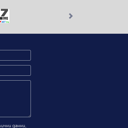
Next
ични данни,