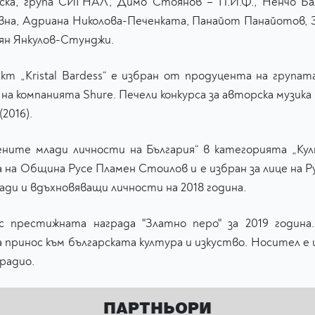
вска, група СИГНАЛ, Димо Стоянов – П.И.Ф., Ненчо 
Дивна, Адриана Николова-Печенката, Панайот Панайотов, 
оян Янкулов-Стунджи.
кт „Kristal Bardess“ е избран от продуцента на групат
s“ на компанията Shure. Печели конкурса за авторска музик
2016).
ените млади личности на България“ в категорията „Ку
 на Община Русе Пламен Стоилов и е избран за лице на Ру
лади и вдъхновяващи личности на 2018 година.
престижната награда "Златно перо" за 2019 година
а принос към българската култура и изкуство. Носител е 
 радио.
ПАРТНЬОРИ