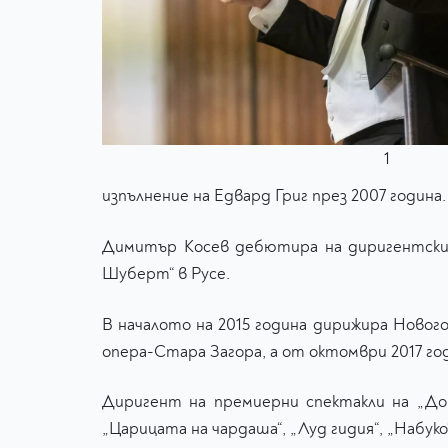
1
изпълнение на Едвард Григ през 2007 година.
Димитър Косев дебютира на диригентския
Шуберт“ в Русе.
В началото на 2015 година дирижира Новог
опера-Стара Загора, а от октомври 2017 год
Диригент на премиерни спектакли на „Дон
„Царицата на чардаша“, „Луд гидия“, „Набуко“