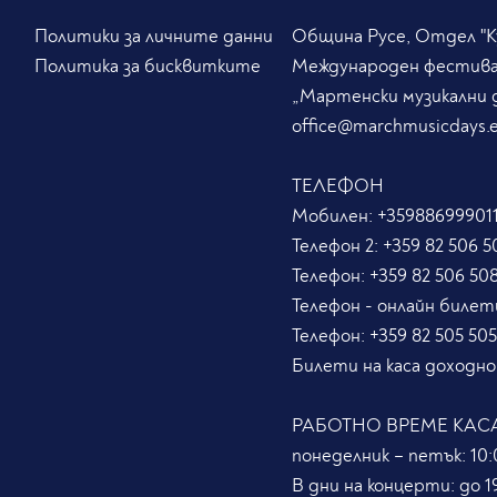
Политики за личните данни
Община Русе, Отдел "Ку
Политика за бисквитките
Международен фестив
„Мартенски музикални 
office@marchmusicdays.
ТЕЛЕФОН
Мобилен:
+359886999011
Телефон 2:
+359 82 506 5
Телефон:
+359 82 506 50
Телефон - онлайн билет
Телефон:
+359 82 505 50
Билети на каса доходно
РАБОТНО ВРЕМЕ КАС
понеделник – петък: 10:0
В дни на концерти: до 19