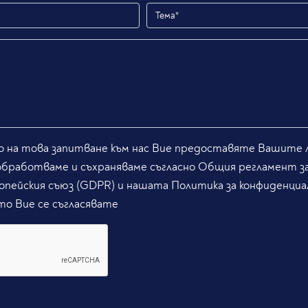
 на това запитване към нас Вие предоставяте Вашите л
обработваме и съхраняваме съгласно Общия регламент з
опейския съюз (GDPR) и нашата Политика за конфиденциа
то Вие се съгласявате