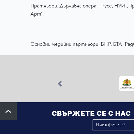
Пратньори: Държавна опера – Русе, НУИ „Пр
Арт“.
Основни медийни партньори: БНР, БТА, Радио
Previous
СВЪРЖЕТЕ СЕ С НАС