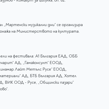
азунов - Концерт за цигулка, оп. 82.
л „Мартенски музикални дни“ се организира
онажа на Министерството на културата.
ели на фестивала: А1 България ЕАД, ОББ
унарит“ АД, „Гамаконсулт“ ЕООД,
Линамар Лайт Метълс Русе“ ЕООД,
материали“ АД, БТБ България АД, Хотел
АД, ВИК ООД - Русе, „Общински пазари“
ово“.