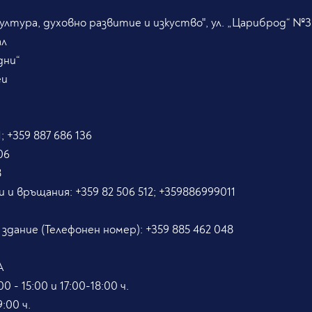
лтура, духовно развитие и изкуство", ул. „Цариброд“ №3
ал
дни“
eu
; +359 887 686 136
06
8
и и връщания:
+359 82 506 512; +359886999011
5
 здание (Телефонен номер):
+359 885 462 048
А
0 - 15:00 и 17:00-18:00 ч.
:00 ч.