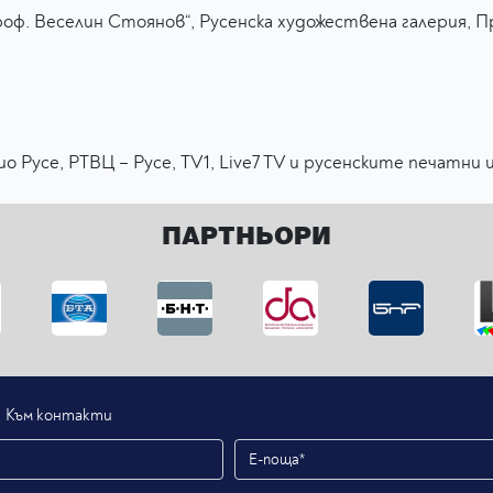
оф. Веселин Стоянов“, Русенска художествена галерия, П
 Русе, РТВЦ – Русе, TV1, Live7 TV и русенските печатни 
ПАРТНЬОРИ
Към контакти