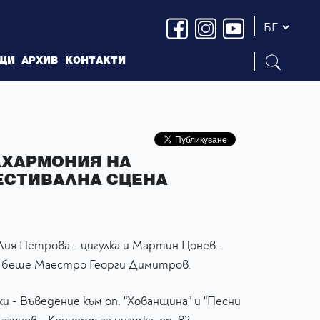
ЩИ
АРХИВ
КОНТАКТИ
ХАРМОНИЯ НА
ЕСТИВАЛНА СЦЕНА
Лия Петрова - цигулка и Мартин Цонев -
т беше Маестро Георги Димитров.
и - Въведение към оп. "Хованщина" и "Песни