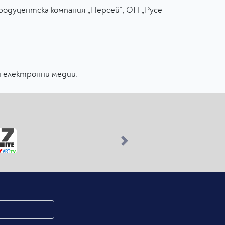
родуцентска компания „Персей“, ОП „Русе
и електронни медии.
Next