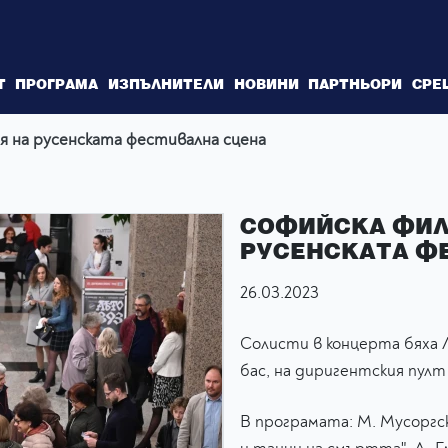
Т
ПРОГРАМА
ИЗПЪЛНИТЕЛИ
НОВИНИ
ПАРТНЬОРИ
СРЕ
я на русенската фестивална сцена
СОФИЙСКА ФИЛ
РУСЕНСКАТА Ф
26.03.2023
Солисти в концерта бяха 
бас, на диригентския пул
В програмата: М. Мусоргск