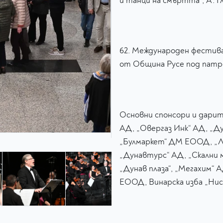
и танци на смъртта", А. Гл
62. Международен фестива
от Община Русе под патр
Основни спонсори и дарит
АД, „Овергаз Инк“ АД, „Д
„Булмаркет“ ДМ ЕООД, „
„Дунавтурс“ АД, „Скални 
„Дунав плаза“, „Мегахим“ 
ЕООД, Винарска изба „Нис