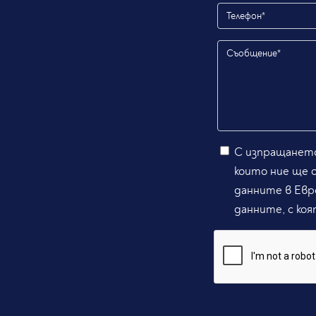
С изпращането
които ние ще 
данните в Евр
данните, с коя