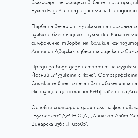
благодаря, че осъществявате този празник
Румен Радев и председателя на Народното 
Първата вечер от музикалната програма за
изявиха блестящият румънски виолончел
симфонична творба на великия композит
Антонин Дворжак, известна още като Симфо
Преди да бъде даден стартът на музикалн
Йоаний „Музиката е жена“. Фотографската
Снимките в нея запечатват движенията на 
експозиции ще останат във фоайето на Дох
Основни спонсори и дарители на фестивала
„Булмаркет“ ДМ ЕООД, „Линамар Лайт Метъ
Винарска изба „Нисово“.