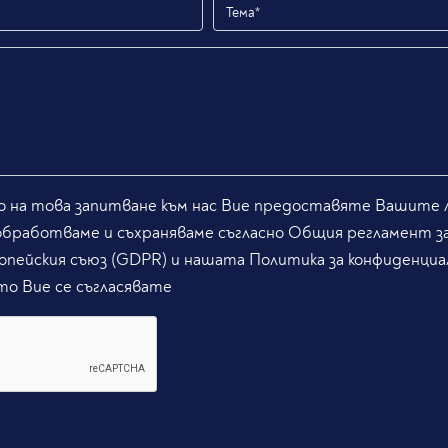
 на това запитване към нас Вие предоставяте Вашите л
обработваме и съхраняваме съгласно Общия регламент з
опейския съюз (GDPR) и нашата Политика за конфиденциа
то Вие се съгласявате