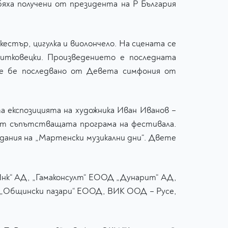
бяха получени от президента на Р България
стър, цигулка и виолончело. На сцената се
итковецки. Произведението е последната
се бе последвано от Девета симфония от
 експозицията на художника Иван Иванов –
 от съпътстващата програма на фестивала.
дания на „Мартенски музикални дни“. Двете
Инк“ АД, „Гамаконсулт“ ЕООД „Дунарит“ АД,
 „Общински пазари“ ЕООД, ВИК ООД – Русе,