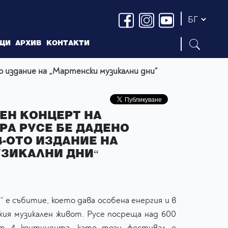
ЩИ
АРХИВ
КОНТАКТИ
о издание на „Мартенски музикални дни“
ЕН КОНЦЕРТ НА
А РУСЕ БЕ ДАДЕНО
4-ОТО ИЗДАНИЕ НА
УЗИКАЛНИ ДНИ“
 е събитие, което дава особена енергия и в
ския музикален живот. Русе посреща над 600
т 4 континента, като този фестивал е