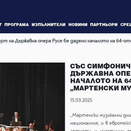
Т
ПРОГРАМА
ИЗПЪЛНИТЕЛИ
НОВИНИ
ПАРТНЬОРИ
СРЕ
рт на Държавна опера Русе бе дадено началото на 64-от
СЪС СИМФОНИЧ
ДЪРЖАВНА ОПЕР
НАЧАЛОТО НА 6
„МАРТЕНСКИ М
15.03.2025
„Мартенски музикални дни“
националния, и в европей
артисти и участници о