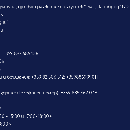
лтура, духовно развитие и изкуство", ул. „Цариброд“ №3
ал
дни“
eu
; +359 887 686 136
06
8
и и връщания:
+359 82 506 512; +359886999011
5
 здание (Телефонен номер):
+359 885 462 048
А
0 - 15:00 и 17:00-18:00 ч.
:00 ч.