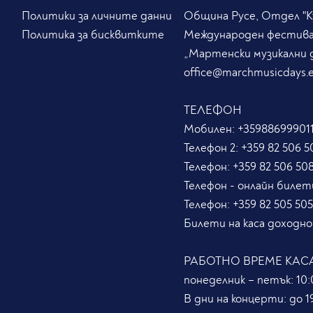
Политики за личните данни
Община Русе, Отдел "Ку
Политика за бисквитките
Международен фестив
„Мартенски музикални 
office@marchmusicdays.
ТЕЛЕФОН
Мобилен:
+359886999011
Телефон 2:
+359 82 506 5
Телефон:
+359 82 506 50
Телефон - онлайн билет
Телефон:
+359 82 505 50
Билети на каса доходно
РАБОТНО ВРЕМЕ КАС
понеделник – петък: 10:0
В дни на концерти: до 19