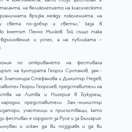
 таланта, на великолепието на класическото
органичната връзка между поколенията, на
ви света по-добър и светъл,“ каза в
во кметът Пенчо Милков. Той също така
вдъхновение и успех, а на публиката –
.
мония по откриването на фестивала
ърът на културата Георги Султанов, зам.-
се Златомира Стефанова и Димитър Недев,
авител Георги Георгиев, представители на
лства на Литва и Нигерия в Букурещ,
народни представители. Зам.-министър
низатори, участници и присъстващи, като
зи фестивал е гордост за Русе и за България.
ълнуван и искам да ви поздравя и да ви