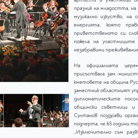
празник на младостта, на
музикално изкуство, на 
енергията, която пра
приветственото си сло
пожела на участниците 
незабравими преживявания
На официалната цере
присъстваха зам.-минист
кметовете на община Ру
заместник областният упр
дипломатическите посо
общински съветници и 
Султанов поздрави орга
подчерта, че 65 години то
„Изключително съм разв