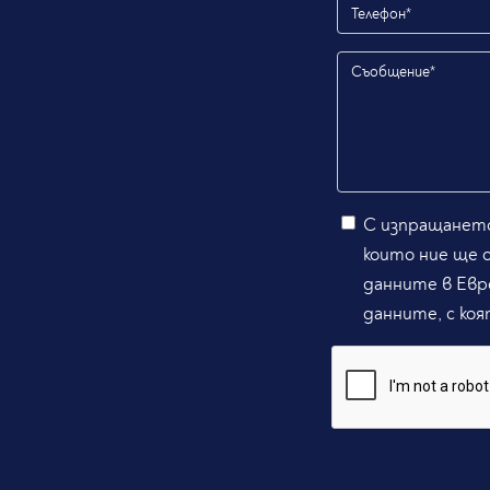
С изпращането
които ние ще 
данните в Евр
данните, с коя