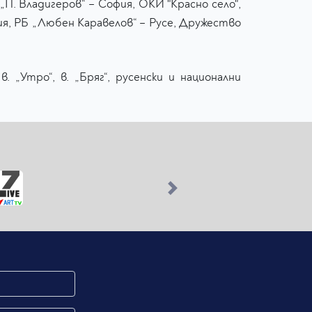
П. Владигеров“ – София, ОКИ "Красно село",
ия, РБ „Любен Каравелов“ – Русе, Дружество
 „Утро“, в. „Бряг“, русенски и национални
Next