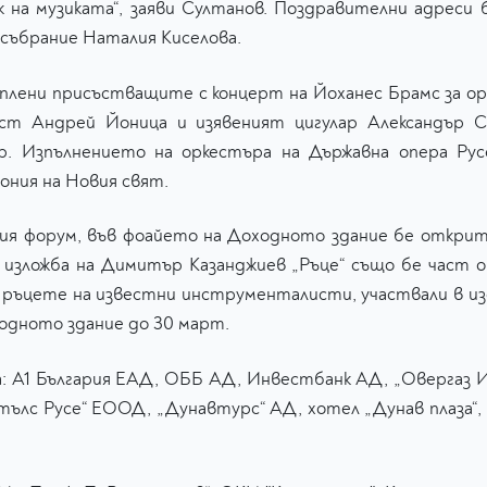
 на музиката“, заяви Султанов. Поздравителни адреси 
събрание Наталия Киселова.
плени присъстващите с концерт на Йоханес Брамс за орке
ист Андрей Йоница и изявеният цигулар Александър С
ор. Изпълнението на оркестъра на Държавна опера Ру
ния на Новия свят.
ия форум, във фоайето на Доходното здание бе открита
 изложба на Димитър Казанджиев „Ръце“ също бе част
ръцете на известни инструменталисти, участвали в из
одното здание до 30 март.
: А1 България ЕАД, ОББ АД, Инвестбанк АД, „Овергаз 
лс Русе“ ЕООД, „Дунавтурс“ АД, хотел „Дунав плаза“,