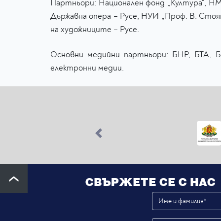
Партньори: Национален фонд „Култура“, НМА
Държавна опера – Русе, НУИ „Проф. В. Стоя
на художниците – Русе.
Основни медийни партньори: БНР, БТА, БНТ
електронни медии.
Previous
СВЪРЖЕТЕ СЕ С НАС