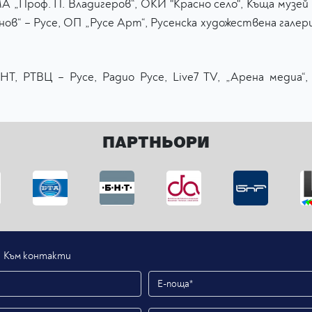
 „Проф. П. Владигеров“, ОКИ "Красно село", Къща музей „
нов“ – Русе, ОП „Русе Арт“, Русенска художествена галер
, РТВЦ – Русе, Радио Русе, Live7 TV, „Арена медиа“, в.
ПАРТНЬОРИ
Към контакти