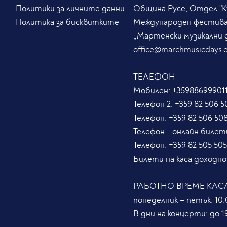
Политики за личните данни
Община Русе, Отдел "Ку
Политика за бисквитките
Международен фестив
„Мартенски музикални 
office@marchmusicdays.
ТЕЛЕФОН
Мобилен:
+359886999011
Телефон 2:
+359 82 506 5
Телефон:
+359 82 506 50
Телефон - онлайн билет
Телефон:
+359 82 505 50
Билети на каса доходно
РАБОТНО ВРЕМЕ КАС
понеделник – петък: 10:0
В дни на концерти: до 19