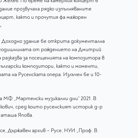
 Желев. По време на камерния концерт в
здание прозвучаха рядко изпълняваните
царт, както и прочутия фа мажорен
.
а Доходно здание бе открита документална
5-годишнината от рождението на Дмитрий
 разказва за посещенията на композитора в
български композитори, както и моменти,
ата на Русенската опера. Излъчен бе и 10-
 МФ „Мартенски музикални дни“ 2021. В
кович, сред които русенският историк д-р
Наташа Япова.
е, Държавен архив – Русе, НУИ „Проф. В.