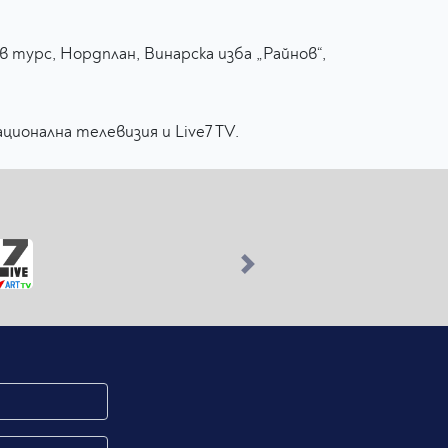
.
в турс, Нордплан, Винарска изба „Райнов“,
ционална телевизия и Live7 TV.
Next