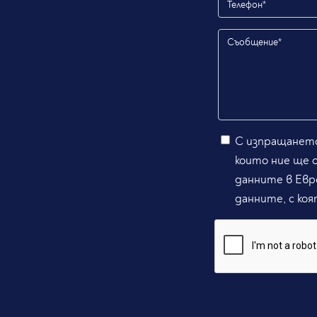
С изпращането
които ние ще 
данните в Евр
данните, с коя