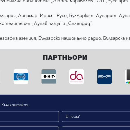
Регионална библиотека „Любен Каравелов“, ОП „Русе арт“
ългария, Линамар, Ирим - Русе, Булмаркет, Дунарит, Дуна
хотелите х-л „Дунав плаза“ и „Сплендид“.
рафна агенция, Българско национално радио, Българска на
ПАРТНЬОРИ
Към контакти