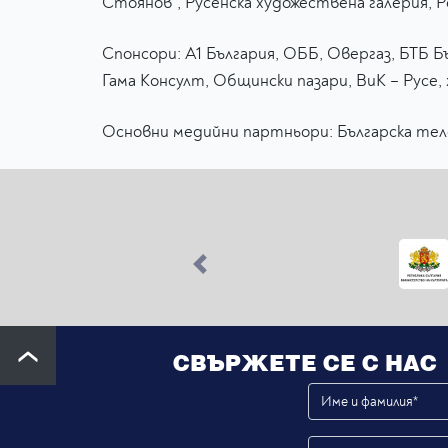
Стоянов“, Русенска художествена галерия, 
Спонсори: А1 България, ОББ, Овергаз, БТБ Б
Гама Консулт, Общински пазари, ВиК – Русе, 
Основни медийни партньори: Българска телег
Previous
СВЪРЖЕТЕ СЕ С НАС