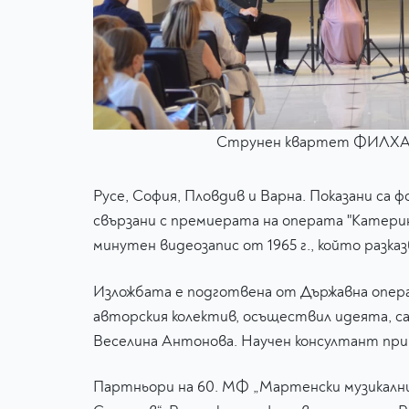
Струнен квартет ФИЛ
Русе, София, Пловдив и Варна. Показани са
свързани с премиерата на операта "Катерина
минутен видеозапис от 1965 г., който разка
Изложбата е подготвена от Държавна опера
авторския колектив, осъществил идеята, с
Веселина Антонова. Научен консултант пр
Партньори на 60. МФ „Мартенски музикални 