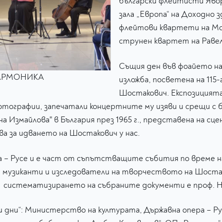
български флейтисти Явор
зала „Европа“ на Доходно 
флейтови квартети на Мо
струнен квартет на Равел
Същия ден във фоайето н
ХАРМОНИКА
изложба, посветена на 11
Шостакович. Експозицията
 фотографии, запечатали концертните му изяви и срещи с 
 Измайлова" в България през 1965 г., представена на сцен
зва за идването на Шостакович у нас.
 – Русе и е част от съпътстващите събития по време на
а музиканти и изследователи на творчеството на Шоста
и систематизирането на събраните документи е проф. 
дни“: Министерство на културата, Държавна опера – Рус