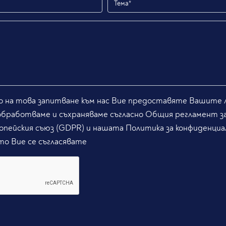
 на това запитване към нас Вие предоставяте Вашите л
обработваме и съхраняваме съгласно Общия регламент з
опейския съюз (GDPR) и нашата Политика за конфиденциа
то Вие се съгласявате