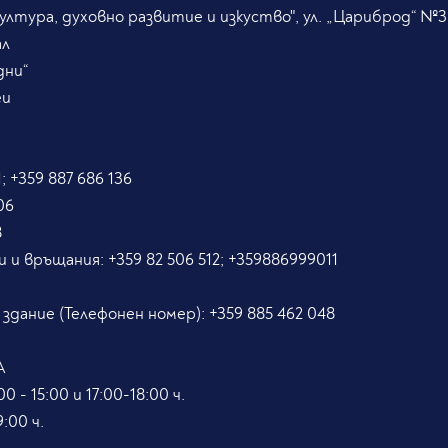
лтура, духовно развитие и изкуство", ул. „Цариброд“ №3
ал
дни“
eu
; +359 887 686 136
06
8
и и връщания:
+359 82 506 512; +359886999011
5
 здание (Телефонен номер):
+359 885 462 048
А
0 - 15:00 и 17:00-18:00 ч.
:00 ч.