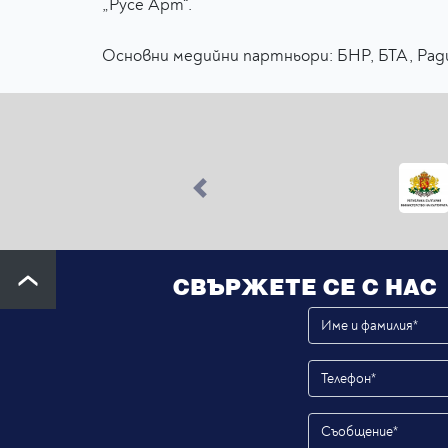
„Русе Арт“.
Основни медийни партньори: БНР, БТА, Радио
Previous
СВЪРЖЕТЕ СЕ С НАС