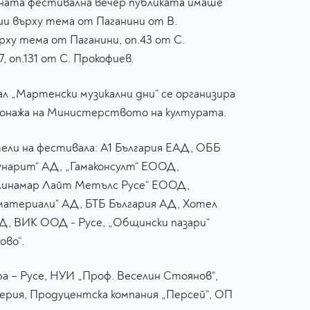
дната фестивална вечер публиката имаше
ии върху тема от Паганини от В.
рху тема от Паганини, оп.43 от С.
 оп.131 от С. Прокофиев.
л „Мартенски музикални дни“ се организира
онажа на Министерството на културата.
ели на фестивала: А1 България ЕАД, ОББ
унарит“ АД, „Гамаконсулт“ ЕООД,
Линамар Лайт Метълс Русе“ ЕООД,
материали“ АД, БТБ България АД, Хотел
АД, ВИК ООД - Русе, „Общински пазари“
ово“.
а – Русе, НУИ „Проф. Веселин Стоянов“,
лерия, Продуцентска компания „Персей“, ОП