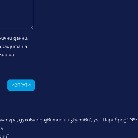
ични данни,
а защита на
лни на
ИЗПРАТИ
лтура, духовно развитие и изкуство", ул. „Цариброд“ №3
ал
дни“