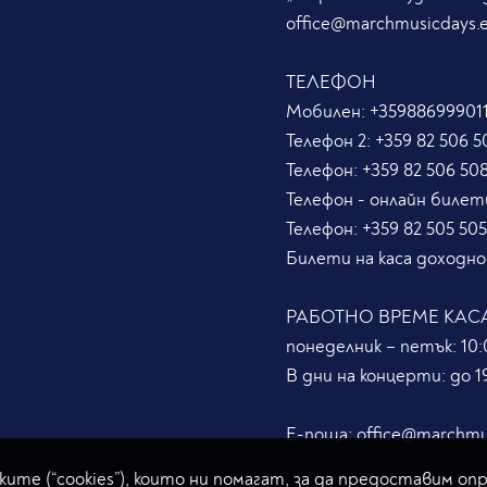
office@marchmusicdays.
ТЕЛЕФОН
Мобилен:
+359886999011
Телефон 2:
+359 82 506 5
Телефон:
+359 82 506 50
Телефон - онлайн билет
Телефон:
+359 82 505 50
Билети на каса доходно
РАБОТНО ВРЕМЕ КАС
понеделник – петък: 10:0
В дни на концерти: до 19
Е-поща:
office@marchmu
ите (“cookies”), които ни помагат, за да предоставим оп