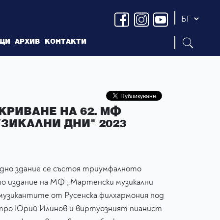
ЩИ
АРХИВ
КОНТАКТИ
РИВАНЕ НА 62. МФ
ЗИКАЛНИ ДНИ" 2023
оходно здание се състоя триумфалното
о издание на МФ „Мартенски музикални
а музикантите от Русенска филхармония под
тро Юрий Илинов и виртуозният пианист