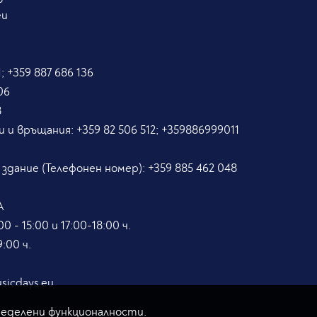
eu
; +359 887 686 136
06
8
и и връщания:
+359 82 506 512; +359886999011
5
 здание (Телефонен номер):
+359 885 462 048
А
0 - 15:00 и 17:00-18:00 ч.
:00 ч.
sicdays.eu
ределени функционалности.