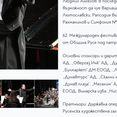
Людмил Ангелов. В после
възможност да чуе Вариац
Лютославски, Рапсодия въ
Рахманинов и Симфония №7,
62. Международен фестива
от Община Русе под патр
Основни спонсори и дарит
АД, „Овергаз Инк“ АД, „Д
„Булмаркет“ ДМ ЕООД, „
„Дунавтурс“ АД, „Скални 
„Дунав плаза“, „Мегахим“ 
ЕООД, Винарска изба „Нис
Пратньори: Държавна опер
Русенска художествена га