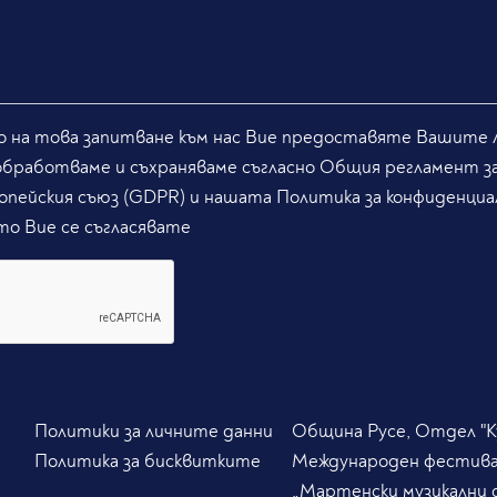
 на това запитване към нас Вие предоставяте Вашите л
обработваме и съхраняваме съгласно Общия регламент з
опейския съюз (GDPR) и нашата Политика за конфиденциа
то Вие се съгласявате
Политики за личните данни
Община Русе, Отдел "Ку
Политика за бисквитките
Международен фестив
„Мартенски музикални 