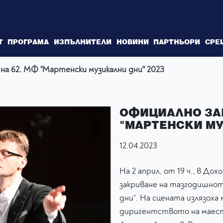
Т
ПРОГРАМА
ИЗПЪЛНИТЕЛИ
НОВИНИ
ПАРТНЬОРИ
СРЕ
на 62. МФ "Мартенски музикални дни" 2023
ОФИЦИАЛНО ЗАК
"МАРТЕНСКИ МУ
12.04.2023
На 2 април, от 19 ч., в Д
закриване на тазгодишнот
дни“. На сцената излязох
диригентството на маес